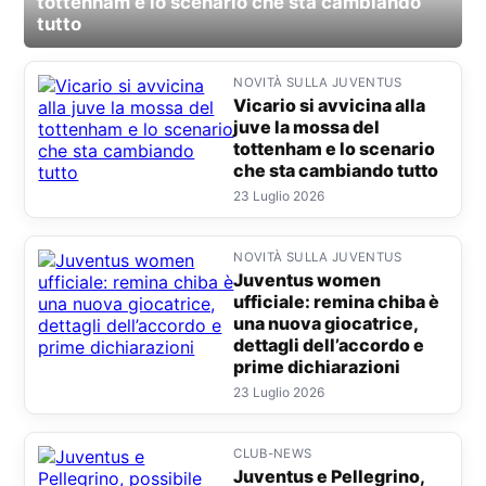
tottenham e lo scenario che sta cambiando
tutto
Juventus women ufficiale: remina chiba è una
NOVITÀ SULLA JUVENTUS
n
Vicario si avvicina alla
p
juve la mossa del
tottenham e lo scenario
che sta cambiando tutto
23 Luglio 2026
NOVITÀ SULLA JUVENTUS
Juventus women
ufficiale: remina chiba è
una nuova giocatrice,
dettagli dell’accordo e
prime dichiarazioni
23 Luglio 2026
CLUB-NEWS
Juventus e Pellegrino,